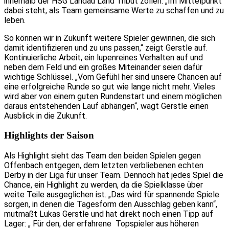
innerhalb der HSG Landau Land Tribut zollen. „Im Mittelpunkt
dabei steht, als Team gemeinsame Werte zu schaffen und zu
leben.
So können wir in Zukunft weitere Spieler gewinnen, die sich
damit identifizieren und zu uns passen,“ zeigt Gerstle auf.
Kontinuierliche Arbeit, ein lupenreines Verhalten auf und
neben dem Feld und ein großes Miteinander seien dafür
wichtige Schlüssel. „Vom Gefühl her sind unsere Chancen auf
eine erfolgreiche Runde so gut wie lange nicht mehr. Vieles
wird aber von einem guten Rundenstart und einem möglichen
daraus entstehenden Lauf abhängen“, wagt Gerstle einen
Ausblick in die Zukunft.
Highlights der Saison
Als Highlight sieht das Team den beiden Spielen gegen
Offenbach entgegen, dem letzten verbliebenen echten
Derby in der Liga für unser Team. Dennoch hat jedes Spiel die
Chance, ein Highlight zu werden, da die Spielklasse über
weite Teile ausgeglichen ist. „Das wird für spannende Spiele
sorgen, in denen die Tagesform den Ausschlag geben kann“,
mutmaßt Lukas Gerstle und hat direkt noch einen Tipp auf
Lager: „ Für den, der erfahrene Topspieler aus höheren