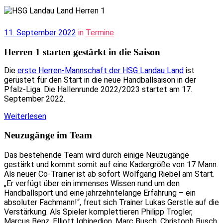
11. September 2022
in
Termine
Herren 1 starten gestärkt in die Saison
Die
erste Herren-Mannschaft der HSG Landau Land
ist
gerüstet für den Start in die neue Handballsaison in der
Pfalz-Liga. Die Hallenrunde 2022/2023 startet am 17.
September 2022.
:
Weiterlesen
Herren
1
Neuzugänge im Team
starten
gestärkt
Das bestehende Team wird durch einige Neuzugänge
in
gestärkt und kommt somit auf eine Kadergröße von 17 Mann.
die
Als neuer Co-Trainer ist ab sofort Wolfgang Riebel am Start.
Saison
„Er verfügt über ein immenses Wissen rund um den
Handballsport und eine jahrzehntelange Erfahrung – ein
absoluter Fachmann!“, freut sich Trainer Lukas Gerstle auf die
Verstärkung. Als Spieler komplettieren Philipp Trogler,
Marcus Benz, Elliott Igbinedion, Marc Busch, Christoph Busch