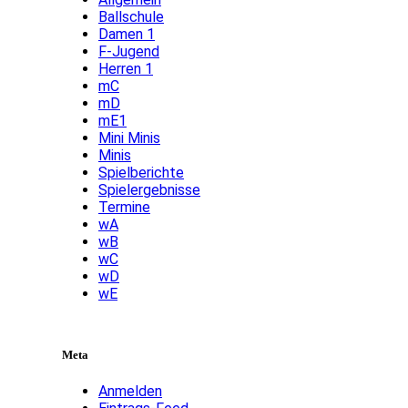
Ballschule
Damen 1
F-Jugend
Herren 1
mC
mD
mE1
Mini Minis
Minis
Spielberichte
Spielergebnisse
Termine
wA
wB
wC
wD
wE
Meta
Anmelden