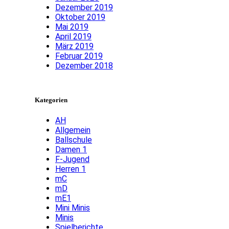
Dezember 2019
Oktober 2019
Mai 2019
April 2019
März 2019
Februar 2019
Dezember 2018
Kategorien
AH
Allgemein
Ballschule
Damen 1
F-Jugend
Herren 1
mC
mD
mE1
Mini Minis
Minis
Spielberichte