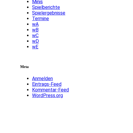
Minis
Spielberichte
Spielergebnisse
Termine
wA
wB
wC
wD
wE
Meta
Anmelden
Eintrags-Feed
Kommentar-Feed
WordPress.org