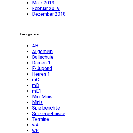
März 2019
Februar 2019
Dezember 2018
Kategorien
AH
Allgemein
Ballschule
Damen 1
F-Jugend
Herren 1
mC
mD
mE1
Mini Minis
Minis
Spielberichte
Spielergebnisse
Termine
wA
wB