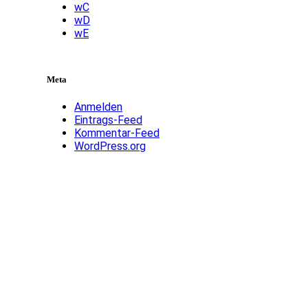
wC
wD
wE
Meta
Anmelden
Eintrags-Feed
Kommentar-Feed
WordPress.org