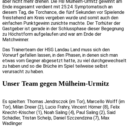
aber nicht mehr drehen. Die HB Mülheim-Urmitz gewinnt am
Ende insgesamt verdient mit 25:24. Symptomatisch an
diesem Tag, die Torchance, die fünf Sekunden vor Spielende
freistehend am Kreis vergeben wurde und somit auch den
einfachen Punktgewinn zunichte machte. Der Torhüter der
Gastgeber ist gerade in der Schlussphase dieser Begegnung
zu Höchstform aufgelaufen und war am Ende der
Matchwinner.
Das Trainerteam der HSG Landau Land muss sich den
Vorwurf gefallen lassen, in den Phasen, in denen sich man
etwas vom Gegner abgesetzt hatte, zu viel durchgewechselt
zu haben und so die Brüche im Spiel teilweise selbst
verursacht zu haben.
Unser Team gegen Mülheim-Urmitz
Es spielten: Thomas Jendrsczok (im Tor), Marcello Wolff (im
Tor), Milan Dreier (2), Lucio Frahry, Vincent Hörner (8), Felix
Knecht-Krischer (1), Noah Saling (4), Paul Saling (2), Said
Schädler, Tristan Schelp, Daniel Szczendzina (7), Max
Wadlinger