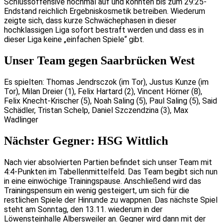
Schlussoffensive nochmal auf und konnten bis zum 29:25-
Endstand reichlich Ergebniskosmetik betreiben. Wiederum
zeigte sich, dass kurze Schwächephasen in dieser
hochklassigen Liga sofort bestraft werden und dass es in
dieser Liga keine „einfachen Spiele“ gibt.
Unser Team gegen Saarbrücken West
Es spielten: Thomas Jendrsczok (im Tor), Justus Kunze (im
Tor), Milan Dreier (1), Felix Hartard (2), Vincent Hörner (8),
Felix Knecht-Krischer (5), Noah Saling (5), Paul Saling (5), Said
Schädler, Tristan Schelp, Daniel Szczendzina (3), Max
Wadlinger
Nächster Gegner: HSG Wittlich
Nach vier absolvierten Partien befindet sich unser Team mit
4:4-Punkten im Tabellenmittelfeld. Das Team begibt sich nun
in eine einwöchige Trainingspause. Anschließend wird das
Trainingspensum ein wenig gesteigert, um sich für die
restlichen Spiele der Hinrunde zu wappnen. Das nächste Spiel
steht am Sonntag, den 13.11. wiederum in der
Löwensteinhalle Albersweiler an. Gegner wird dann mit der